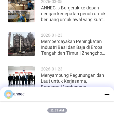
2026-03-05
ANNEC. ♪ Bergerak ke depan
dengan kecepatan penuh untuk
berjuang untuk awal yang kuat
di kuartal pertama ♪
2026-01-23
Memberdayakan Peningkatan
Industri Besi dan Baja di Eropa
Tengah dan Timur | Zhengzhou
ANNEC Berhasil Menyelesaikan
2026-01-23
Menyambung Pegunungan dan
Laut untuk Kerjasama,
Bersama Membangun
Rancangan Baru untuk Industri
annec
- ARM Merch Afrika Selatan
Atas
11:33 AM