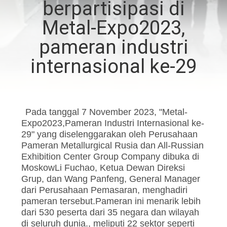
berpartisipasi di
KUALITAS
Metal-Expo2023,
HUBUNGI
pameran industri
KAMI
internasional ke-29
BERITA
Pada tanggal 7 November 2023, "Metal-
KASUS-
Expo2023,Pameran Industri Internasional ke-
29" yang diselenggarakan oleh Perusahaan
KASUS
Pameran Metallurgical Rusia dan All-Russian
Exhibition Center Group Company dibuka di
MoskowLi Fuchao, Ketua Dewan Direksi
SITEMAP
Grup, dan Wang Panfeng, General Manager
dari Perusahaan Pemasaran, menghadiri
KEBIJAKAN
pameran tersebut.Pameran ini menarik lebih
dari 530 peserta dari 35 negara dan wilayah
PRIVASI
di seluruh dunia., meliputi 22 sektor seperti