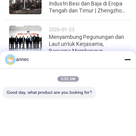
Industri Besi dan Baja di Eropa
Tengah dan Timur | Zhengzhou
ANNEC Berhasil Menyelesaikan
2026-01-23
Menyambung Pegunungan dan
Laut untuk Kerjasama,
Bersama Membangun
Rancangan Baru untuk Industri
annec
- ARM Merch Afrika Selatan
Atas
5:52 AM
Good day, what product are you looking for?
Bad Request
Semua
Bata Tahan Api 
Batu Bata Tahan Api 
Tanah Liat
Alumina Tinggi