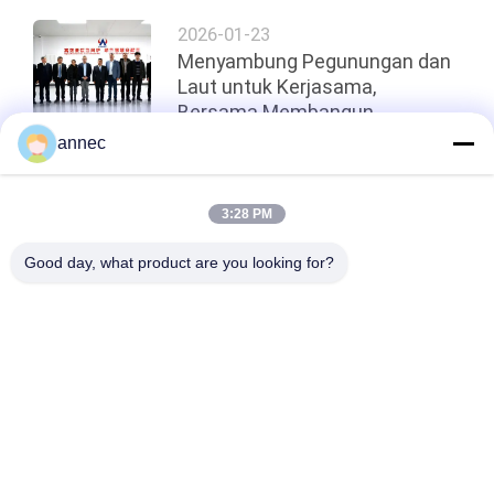
2026-01-23
Menyambung Pegunungan dan
Laut untuk Kerjasama,
Bersama Membangun
Rancangan Baru untuk Industri
annec
- ARM Merch Afrika Selatan
Atas
3:28 PM
Good day, what product are you looking for?
Bad Request
Semua
Bata Tahan Api 
Batu Bata Tahan Api 
Tanah Liat
Alumina Tinggi
Bata Isolasi Tanah 
Bata Tahan Api Silika
Liat