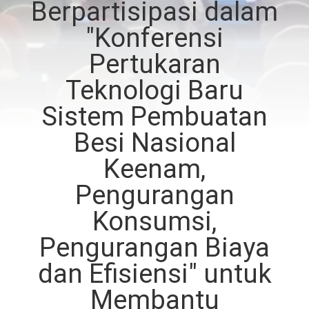
Berpartisipasi dalam
KUALITAS
"Konferensi
HUBUNGI
Pertukaran
KAMI
Teknologi Baru
Sistem Pembuatan
BERITA
Besi Nasional
Keenam,
KASUS-
KASUS
Pengurangan
Konsumsi,
SITEMAP
Pengurangan Biaya
dan Efisiensi" untuk
KEBIJAKAN
Membantu
PRIVASI