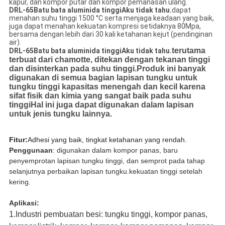
kapur, dan kompor putar dan kompor pemanasan ulang.
DRL-65
Batu bata aluminida tinggi
Aku tidak tahu.
dapat
menahan suhu tinggi 1500 °C serta menjaga keadaan yang baik,
juga dapat menahan kekuatan kompresi setidaknya 80Mpa,
bersama dengan lebih dari 30 kali ketahanan kejut (pendinginan
air).
terutama
DRL-65
Batu bata aluminida tinggi
Aku tidak tahu.
terbuat dari chamotte, ditekan dengan tekanan tinggi
dan disinterkan pada suhu tinggi.Produk ini banyak
digunakan di semua bagian lapisan tungku untuk
tungku tinggi kapasitas menengah dan kecil karena
sifat fisik dan kimia yang sangat baik pada suhu
tinggiHal ini juga dapat digunakan dalam lapisan
untuk jenis tungku lainnya.
Fitur:
Adhesi yang baik, tingkat ketahanan yang rendah.
Penggunaan
: digunakan dalam kompor panas, baru 
penyemprotan lapisan tungku tinggi, dan semprot pada tahap 
selanjutnya perbaikan lapisan tungku.kekuatan tinggi setelah 
kering.
Aplikasi:
1.Industri pembuatan besi: tungku tinggi, kompor panas,