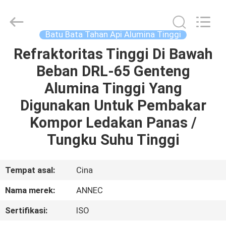
2026
Zhengzhou
Annec
Industrial
Co.,
Batu Bata Tahan Api Alumina Tinggi
Ltd..
All
Rights
Refraktoritas Tinggi Di Bawah
RUMAH
Reserved.
Beban DRL-65 Genteng
PRODUK
Alumina Tinggi Yang
Digunakan Untuk Pembakar
TENTANG
Kompor Ledakan Panas /
KAMI
Tungku Suhu Tinggi
TUR
Tempat asal:
Cina
PABRIK
Nama merek:
ANNEC
Sertifikasi:
ISO
KONTROL