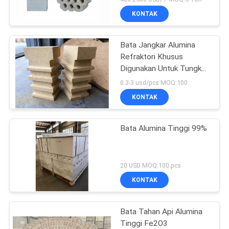
KONTAK
Bata Jangkar Alumina
Refraktori Khusus
Digunakan Untuk Tungku
Peleburan Aluminium
0.3-3 usd/pcs MOQ:100
KONTAK
Bata Alumina Tinggi 99%
20 USD MOQ:100 pcs
KONTAK
Bata Tahan Api Alumina
Tinggi Fe2O3