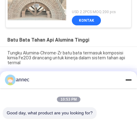
USD 2.2PCS MOQ:200 pcs
KONTAK
Batu Bata Tahan Api Alumina Tinggi
Tungku Alumina-Chrome-Zr batu bata termasuk komposisi
kimia Fe2O3 dirancang untuk kinerja dalam sistem tahan api
termal
Densitas Bulk 3.3-3.8gcm3 Batu bata tahan api aluminium
annec
tinggi SK36 Tungku Ideal untuk isolasi termal dan struktur
tahan panas yang tahan lama
Kekuatan Penghancuran Dingin≥120MPa Alumina Chrome Zr
10:53 PM
Brick Bulk Density 3,3 sampai 3,8 gcm3 Brick untuk aplikasi
tungku industri dan tungku
Good day, what product are you looking for?
Bad Request
Semua