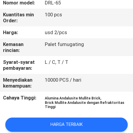
KUALITAS
Nomor model:
DRL-65
Kuantitas min
100 pcs
Order:
HUBUNGI
KAMI
Harga:
usd 2/pcs
Kemasan
Palet fumugating
rincian:
BERITA
Syarat-syarat
L / C, T / T
pembayaran:
KASUS-
KASUS
Menyediakan
10000 PCS / hari
kemampuan:
Cahaya Tinggi:
,
SITEMAP
Alumina Andalusite Mullite Brick
Brick Mullite Andalusite dengan Refraktoritas
Tinggi
KEBIJAKAN
HARGA TERBAIK
PRIVASI