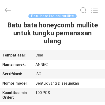
2026
Zhengzhou
Annec
Industrial
Co.,
Batu bata isolasi mullite
Ltd..
All
Rights
Batu bata honeycomb mullite
RUMAH
Reserved.
untuk tungku pemanasan
PRODUK
ulang
TENTANG
Tempat asal:
Cina
KAMI
Nama merek:
ANNEC
Sertifikasi:
ISO
TUR
Nomor model:
Bentuk yang Disesuaikan
PABRIK
Kuantitas min
100 PCS
Order:
KONTROL