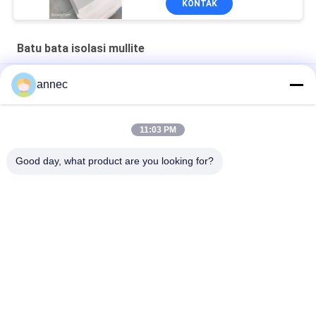
KONTAK
Batu bata isolasi mullite
Regenerator Keramik Sarang Lebah Mullit Korundum untuk
annec
Tungku Industri
Bata Isolasi Mullit JM23-30 untuk Tungku Suhu Tinggi
11:03 PM
batu bata honeycomb mullite untuk tungku pemanasan ulang
Good day, what product are you looking for?
Bad Request
Semua
Bata Tahan Api 
Batu Bata Tahan Api 
Tanah Liat
Alumina Tinggi
Bata Isolasi Tanah 
Bata Tahan Api Silika
Liat
Bata Isolasi Alumina 
Batu Bata Isolasi 