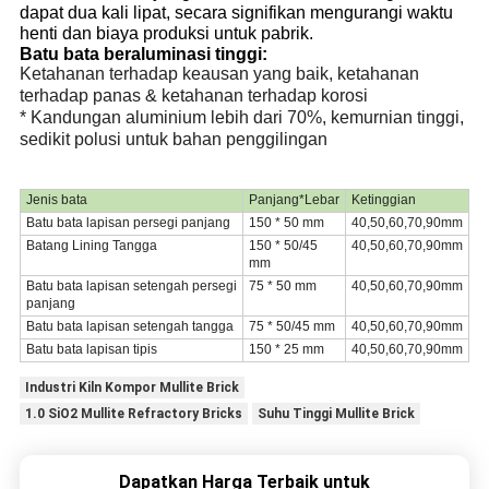
dapat dua kali lipat, secara signifikan mengurangi waktu
henti dan biaya produksi untuk pabrik.
Batu bata beraluminasi tinggi:
Ketahanan terhadap keausan yang baik, ketahanan
terhadap panas & ketahanan terhadap korosi
* Kandungan aluminium lebih dari 70%, kemurnian tinggi,
sedikit polusi untuk bahan penggilingan
Jenis bata
Panjang*Lebar
Ketinggian
Batu bata lapisan persegi panjang
150 * 50 mm
40,50,60,70,90mm
Batang Lining Tangga
150 * 50/45
40,50,60,70,90mm
mm
Batu bata lapisan setengah persegi
75 * 50 mm
40,50,60,70,90mm
panjang
Batu bata lapisan setengah tangga
75 * 50/45 mm
40,50,60,70,90mm
Batu bata lapisan tipis
150 * 25 mm
40,50,60,70,90mm
Industri Kiln Kompor Mullite Brick
1.0 SiO2 Mullite Refractory Bricks
Suhu Tinggi Mullite Brick
Dapatkan Harga Terbaik untuk