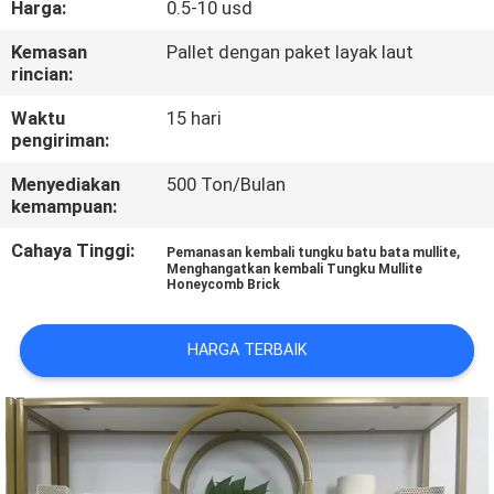
Harga:
0.5-10 usd
KUALITAS
Kemasan
Pallet dengan paket layak laut
rincian:
HUBUNGI
KAMI
Waktu
15 hari
pengiriman:
Menyediakan
500 Ton/Bulan
BERITA
kemampuan:
Cahaya Tinggi:
,
Pemanasan kembali tungku batu bata mullite
KASUS-
Menghangatkan kembali Tungku Mullite
Honeycomb Brick
KASUS
HARGA TERBAIK
SITEMAP
KEBIJAKAN
PRIVASI