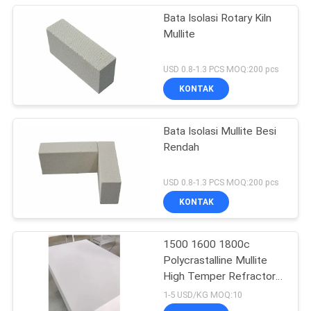
Bata Isolasi Rotary Kiln
Mullite
USD 0.8-1.3 PCS MOQ:200 pcs
KONTAK
Bata Isolasi Mullite Besi
Rendah
USD 0.8-1.3 PCS MOQ:200 pcs
KONTAK
1500 1600 1800c
Polycrastalline Mullite
High Temper Refractory
Seramik Serat Lembar
1-5 USD/KG MOQ:10