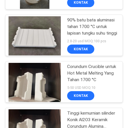
KUALITAS
KONTAK
90% batu bata aluminasi
HUBUNGI
57
tahan 1700 °C untuk
KAMI
lapisan tungku suhu tinggi
Bata Tahan Api
2.8-20 usd MOQ:100 pcs
Silika
BERITA
KONTAK
Corundum Crucible untuk
KASUS-
Hot Metal Melting Yang
KASUS
Tahan 1700 °C
43
5-50 USD MOQ:10
SITEMAP
Bata Isolasi Tanah
KONTAK
Liat
KEBIJAKAN
Tinggi kemurnian silinder
Konik Al2O3 Keramik
PRIVASI
Corundum Alumina