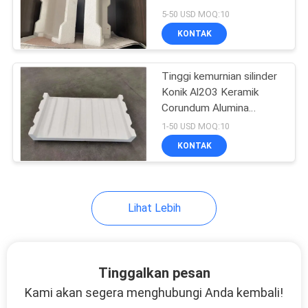
Crucible Untuk
5-50 USD MOQ:10
Laboratorium Crucible
KONTAK
Untuk Peleburan
61
Bata Isolasi Alumina
Tinggi kemurnian silinder
Konik Al2O3 Keramik
Tinggi
Corundum Alumina
Crucible Untuk
1-50 USD MOQ:10
Laboratorium Crucible
KONTAK
Untuk Peleburan
29
Lihat Lebih
Batu bata isolasi
silika
Tinggalkan pesan
Kami akan segera menghubungi Anda kembali!