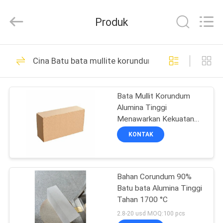
2026
Zhengzhou
Annec
Produk
Industrial
Co.,
Ltd..
All
Rights
RUMAH
77
Reserved.
Cina Batu bata mullite korundum
Bata Tahan Api
PRODUK
Tanah Liat
Bata Mullit Korundum
Alumina Tinggi
TENTANG
Menawarkan Kekuatan
KAMI
Mekanik dan Stabilitas
KONTAK
Termal Unggul untuk
Pelapis Tungku dan
87
TUR
Kompor
Batu Bata Tahan Api
Bahan Corundum 90%
PABRIK
Batu bata Alumina Tinggi
Alumina Tinggi
Tahan 1700 °C
KONTROL
2.8-20 usd MOQ:100 pcs